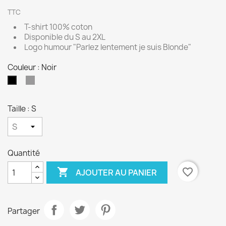
TTC
T-shirt 100% coton
Disponible du S au 2XL
Logo humour "Parlez lentement je suis Blonde"
Couleur : Noir
Gris
Noir
Taille : S
Quantité

favorite_border
AJOUTER AU PANIER
Partager