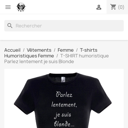
shopping_cart


(0)
search
Accueil
Vêtements
Femme
T-shirts
Humoristiques Femme
T-SHIRT humoristique
Parlez lentement je suis Blonde