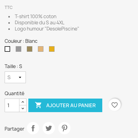
TTC
T-shirt 100% coton
Disponible du S au 4XL
Logo humour "DesolePiscine"
Couleur : Blanc
Gris
Kaki
Sable
Jaune
Blanc
Taille : S
Quantité

favorite_border
AJOUTER AU PANIER
Partager