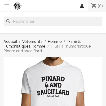
shopping_cart


(0)
search
Accueil
Vêtements
Homme
T-shirts
Humoristiques Homme
T-SHIRT humoristique
Pinard and sauciflard