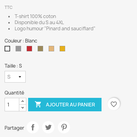
TTC
T-shirt 100% coton
Disponible du S au 4XL
Logo humour "Pinard and sauciflard"
Couleur : Blanc
Gris
Rouge
Kaki
Sable
Jaune
Blanc
Taille : S
Quantité

favorite_border
AJOUTER AU PANIER
Partager