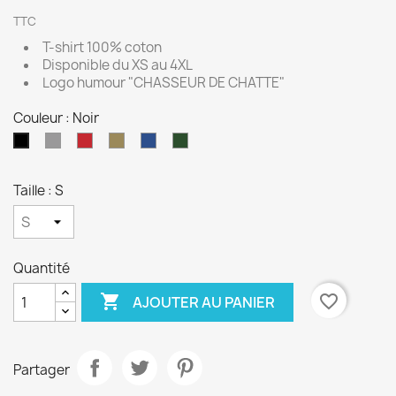
TTC
T-shirt 100% coton
Disponible du XS au 4XL
Logo humour "CHASSEUR DE CHATTE"
Couleur : Noir
Gris
Rouge
Kaki
Bleu
Vert
Noir
roi
Bouteille
Taille : S
Quantité

favorite_border
AJOUTER AU PANIER
Partager