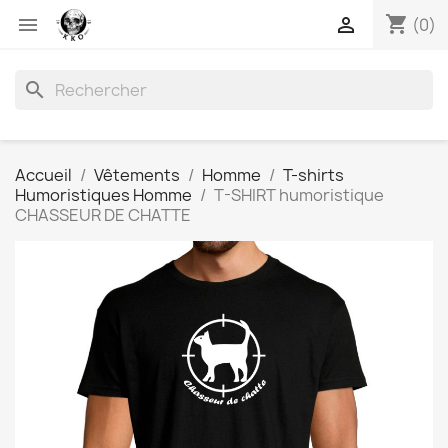
shopping_cart


(0)
search
Accueil
Vêtements
Homme
T-shirts
Humoristiques Homme
T-SHIRT humoristique
CHASSEUR DE CHATTE