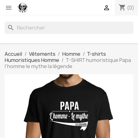
shopping_cart


(0)
search
Accueil
Vêtements
Homme
T-shirts
Humoristiques Homme
T-SHIRT humoristique Papa
l'homme le mythe la légende