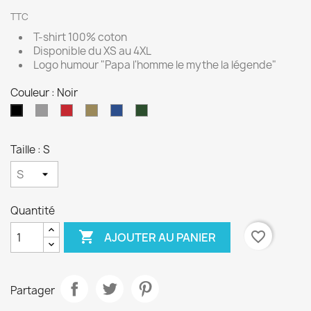
TTC
T-shirt 100% coton
Disponible du XS au 4XL
Logo humour "Papa l'homme le mythe la légende"
Couleur : Noir
Gris
Rouge
Kaki
Bleu
Vert
Noir
roi
Bouteille
Taille : S
Quantité

favorite_border
AJOUTER AU PANIER
Partager