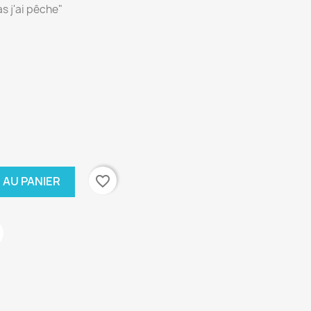
s j'ai pêche"
le
favorite_border
 AU PANIER