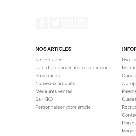
Facebook
Twitter
YouTube
Instagram
NOS ARTICLES
INFO
Nos Horaires
Livrai
Tarifs Personnalisation à la demande
Mentio
Promotions
Condit
Nouveaux produits
A pro
Meilleures ventes
Paieme
Sarl KKO
Guides
Personnaliser votre article
Recru
Conta
Plan d
Magas