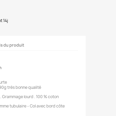
t 14j
ls du produit
n
urte
190g très bonne qualité
0. Grammage lourd . 100 % coton
me tubulaire - Col avec bord côte