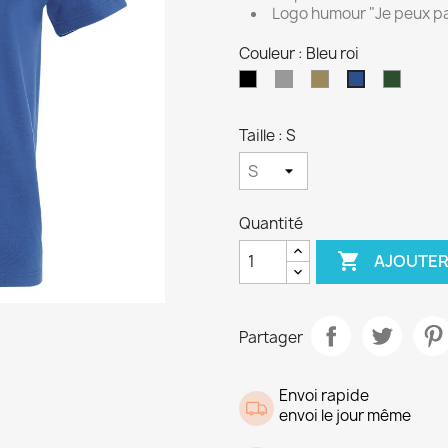
Logo humour "Je peux pa
Couleur : Bleu roi
Noir
Gris
Kaki
Vert
Bleu
Bouteil
roi
Taille : S
Quantité

AJOUTER
Partager
Envoi rapide
envoi le jour même