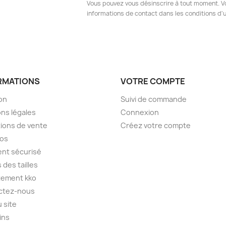
Vous pouvez vous désinscrire à tout moment. V
informations de contact dans les conditions d'ut
RMATIONS
VOTRE COMPTE
son
Suivi de commande
ns légales
Connexion
ions de vente
Créez votre compte
pos
nt sécurisé
 des tailles
tement kko
ctez-nous
u site
ins