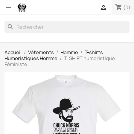
shopping_cart


(0)
search
Accueil
Vêtements
Homme
T-shirts
Humoristiques Homme
T-SHIRT humoristique
Féministe