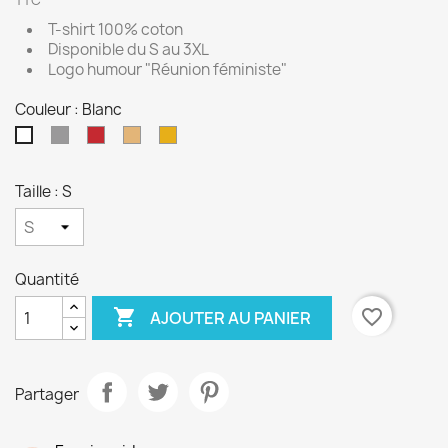
TTC
T-shirt 100% coton
Disponible du S au 3XL
Logo humour "Réunion féministe"
Couleur : Blanc
Gris
Rouge
Sable
Jaune
Blanc
Taille : S
Quantité

favorite_border
AJOUTER AU PANIER
Partager