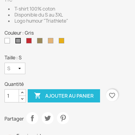
TTC
T-shirt 100% coton
Disponible du S au 3XL
Logo humour "Triathlete"
Couleur : Gris
Blanc
Rouge
Kaki
Sable
Jaune
Gris
Taille : S
Quantité

favorite_border
AJOUTER AU PANIER
Partager