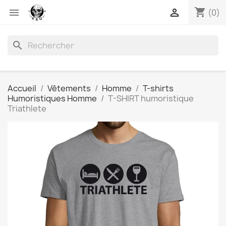
shopping_cart


(0)
search
Accueil
Vêtements
Homme
T-shirts
Humoristiques Homme
T-SHIRT humoristique
Triathlete